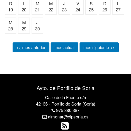
D
L
M
M
J
V
S
D
L
19
20
21
22
23
24
25
26
27
M
M
J
28
29
30
<< mes anterior
mes actual
mes siguiente >>
Ayto. de Portillo de Soria
Calle de la Fuente s/n
42136 - Portillo de Soria (Soria)
975 380 387
almenar@dipsoria.es