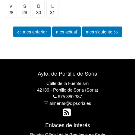
V
S
D
L
28
29
30
31
<< mes anterior
mes actual
mes siguiente >>
Ayto. de Portillo de Soria
Calle de la Fuente s/n
42136 - Portillo de Soria (Soria)
975 380 387
almenar@dipsoria.es
Enlaces de Interés
Boletín Oficial de la Provincia de Soria