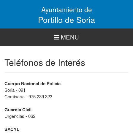
Pasar
Ayuntamiento de
al
contenido
Portillo de Soria
principal
MENU
Teléfonos de Interés
Cuerpo Nacional de Policía
Soria - 091
Comisaría - 975 239 323
Guardia Civil
Urgencias - 062
SACYL